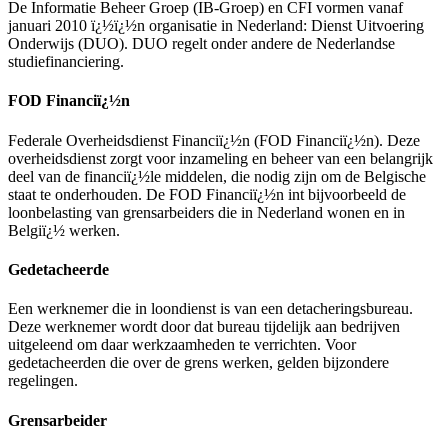
De Informatie Beheer Groep (IB-Groep) en CFI vormen vanaf
januari 2010 ï¿½ï¿½n organisatie in Nederland: Dienst Uitvoering
Onderwijs (DUO). DUO regelt onder andere de Nederlandse
studiefinanciering.
FOD Financiï¿½n
Federale Overheidsdienst Financiï¿½n (FOD Financiï¿½n). Deze
overheidsdienst zorgt voor inzameling en beheer van een belangrijk
deel van de financiï¿½le middelen, die nodig zijn om de Belgische
staat te onderhouden. De FOD Financiï¿½n int bijvoorbeeld de
loonbelasting van grensarbeiders die in Nederland wonen en in
Belgiï¿½ werken.
Gedetacheerde
Een werknemer die in loondienst is van een detacheringsbureau.
Deze werknemer wordt door dat bureau tijdelijk aan bedrijven
uitgeleend om daar werkzaamheden te verrichten. Voor
gedetacheerden die over de grens werken, gelden bijzondere
regelingen.
Grensarbeider