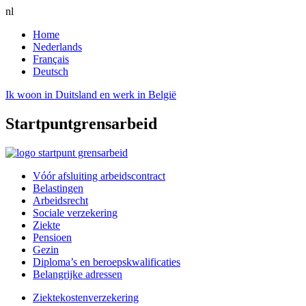
nl
Home
Nederlands
Français
Deutsch
Ik woon in Duitsland en werk in België
Startpunt
grensarbeid
Vóór afsluiting arbeidscontract
Belastingen
Arbeidsrecht
Sociale verzekering
Ziekte
Pensioen
Gezin
Diploma’s en beroepskwalificaties
Belangrijke adressen
Ziektekostenverzekering