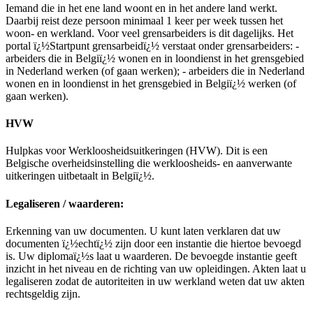
Iemand die in het ene land woont en in het andere land werkt.
Daarbij reist deze persoon minimaal 1 keer per week tussen het
woon- en werkland. Voor veel grensarbeiders is dit dagelijks. Het
portal ï¿½Startpunt grensarbeidï¿½ verstaat onder grensarbeiders: -
arbeiders die in Belgiï¿½ wonen en in loondienst in het grensgebied
in Nederland werken (of gaan werken); - arbeiders die in Nederland
wonen en in loondienst in het grensgebied in Belgiï¿½ werken (of
gaan werken).
HVW
Hulpkas voor Werkloosheidsuitkeringen (HVW). Dit is een
Belgische overheidsinstelling die werkloosheids- en aanverwante
uitkeringen uitbetaalt in Belgiï¿½.
Legaliseren / waarderen:
Erkenning van uw documenten. U kunt laten verklaren dat uw
documenten ï¿½echtï¿½ zijn door een instantie die hiertoe bevoegd
is. Uw diplomaï¿½s laat u waarderen. De bevoegde instantie geeft
inzicht in het niveau en de richting van uw opleidingen. Akten laat u
legaliseren zodat de autoriteiten in uw werkland weten dat uw akten
rechtsgeldig zijn.